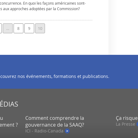
concurrence. En quoi les façons américaines sont-
ures aux approches adoptées par la Commission?
…
8
9
10
découvrez nos événements, formations et publications.
MÉDIAS
eu
Comment comprendre la
Ça risque
La Presse
lement ?
gouvernance de la SAAQ?
ICI - Radio-Canada