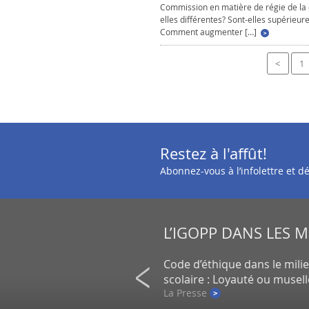
Commission en matière de régie de la 
elles différentes? Sont-elles supérie
Comment augmenter […]
<
1
Restez à l'affût!
Abonnez-vous à l’infolettre et 
L’IGOPP DANS LES 
on de petits actionnaires au
Code d’éthique dans le mili
un gros placement de la CDPQ
scolaire : Loyauté ou musel
e
La Presse