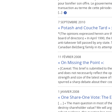
pour bonifier son offre. Le gouverneme
transaction au terme de cette période d
[…]
7 SEPTEMBRE 2010
« Potash and Couche Tard » 
*(The opinions expressed herein are the
board of directors) « In April 1990, th
anti-takeover bill passed by any state.
Canadian Belzberg family in its attemp
11 FÉVRIER 2008
« On Missing the Point »:
« [Caveat: This brief is submitted to 
and does not necessarily reflect the opi
strength and size of the latest wave o
spurred a sharp debate about their cos
1 JANVIER 2008
« One Share-One Vote: The E
[ … ] « The main question in most of th
destroy shareholder value? We will arg