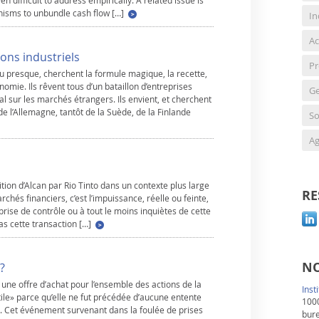
n difficult to address empirically. A related issue is
isms to unbundle cash flow […]
In
Ac
ns industriels
Pr
u presque, cherchent la formule magique, la recette,
omie. Ils rêvent tous d’un bataillon d’entreprises
Ge
l sur les marchés étrangers. Ils envient, et cherchent
de l’Allemagne, tantôt de la Suède, de la Finlande
So
Ag
sition d’Alcan par Rio Tinto dans un contexte plus large
RE
hés financiers, c’est l’impuissance, réelle ou feinte,
prise de contrôle ou à tout le moins inquiètes de cette
as cette transaction […]
NO
?
t une offre d’achat pour l’ensemble des actions de la
Inst
stile» parce qu’elle ne fut précédée d’aucune entente
1000
an. Cet événement survenant dans la foulée de prises
bur