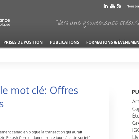
Nous Jo
PRISES DE POSITION
PUBLICATIONS
FORMATIONS & ÉVÉNEME
e mot clé: Offres
PU
s
Art
Ca
Ét
Gr
IG
rnement canadien bloque la transaction qui aurait
Liv
iété Potash Corp et donne trente jours à cette société