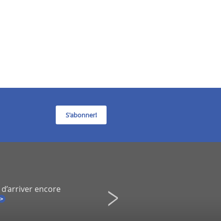
S'abonner!
 d’arriver encore
Infidélité à un spectacle de Co
Une démission inévitable ?
La Presse