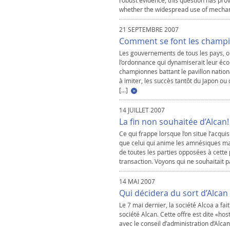
robust evidence, this question has prove
whether the widespread use of mechan
21 SEPTEMBRE 2007
Comment se font les champio
Les gouvernements de tous les pays, o
l’ordonnance qui dynamiserait leur écon
championnes battant le pavillon nationa
à imiter, les succès tantôt du Japon ou 
[…]
14 JUILLET 2007
La fin non souhaitée d’Alcan!
Ce qui frappe lorsque l’on situe l’acqui
que celui qui anime les amnésiques marc
de toutes les parties opposées à cette 
transaction. Voyons qui ne souhaitait p
14 MAI 2007
Qui décidera du sort d’Alcan 
Le 7 mai dernier, la société Alcoa a fai
société Alcan. Cette offre est dite «ho
avec le conseil d’administration d’Alc