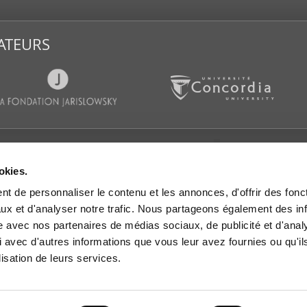
ATEURS
CATIONS
SALLE DE PRESSE
SUIVEZ-
okies.
es d’actualités
Communiqués de presse
t de personnaliser le contenu et les annonces, d'offrir des fonct
s et rapports de
IGOPP dans les médias
rche
ux et d'analyser notre trafic. Nous partageons également des in
Mémoires et avis
es de travail
site avec nos partenaires de médias sociaux, de publicité et d'anal
 dans les médias
 avec d'autres informations que vous leur avez fournies ou qu'il
lisation de leurs services.
res et avis
les vidéo