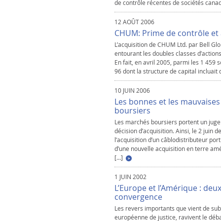
de contrôle récentes de sociétés canad
12 AOÛT 2006
CHUM: Prime de contrôle et 
L’acquisition de CHUM Ltd. par Bell Gl
entourant les doubles classes d’action
En fait, en avril 2005, parmi les 1 459
96 dont la structure de capital incluait
10 JUIN 2006
Les bonnes et les mauvaises
boursiers
Les marchés boursiers portent un juge
décision d’acquisition. Ainsi, le 2 juin
l’acquisition d’un câblodistributeur por
d’une nouvelle acquisition en terre amé
[…]
1 JUIN 2002
L’Europe et l’Amérique : deu
convergence
Les revers importants que vient de su
européenne de justice, ravivent le déba