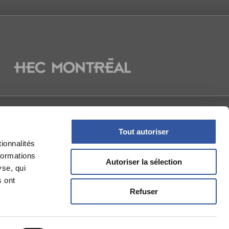
NOUS
Tout autoriser
ionnalités
formations
Autoriser la sélection
yse, qui
s ont
Refuser