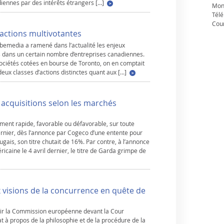
iennes par des intérêts étrangers […]
Mon
Télé
Cour
actions multivotantes
obemedia a ramené dans l’actualité les enjeux
s dans un certain nombre d’entreprises canadiennes.
 sociétés cotées en bourse de Toronto, on en comptait
 deux classes d’actions distinctes quant aux […]
 acquisitions selon les marchés
ment rapide, favorable ou défavorable, sur toute
 dernier, dès l’annonce par Cogeco d’une entente pour
tugais, son titre chutait de 16%. Par contre, à l’annonce
ricaine le 4 avril dernier, le titre de Garda grimpe de
x visions de la concurrence en quête de
bir la Commission européenne devant la Cour
t à propos de la philosophie et de la procédure de la