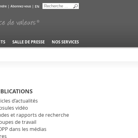
EN
indre
|
Abonnez-vous
|
NTS
SALLE DE PRESSE
NOS SERVICES
BLICATIONS
icles d’actualités
psules vidéo
udes et rapports de recherche
oupes de travail
OPP dans les médias
res