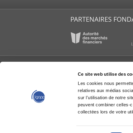
PARTENAIRES FOND
L’IGOPP
PUBLI
Ce site web utilise des co
À propos
Articl
Les cookies nous permetten
Conseil d’administration
Étude
reche
relatives aux médias socia
Équipe de l'IGOPP
Group
Gouvernance créatrice
sur l'utilisation de notre 
de valeurs®
IGOPP
peuvent combiner celles-ci
Groupes de travail
Livres
collectées lors de votre uti
La gouvernance en bref
Mémoi
Nous joindre
Capsu
Partenaires
Relève en gouvernance