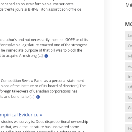
nt canadien pourrait fort bien autoriser cette
Mé
e trente jours si BHP-Billiton assortit son offre de
MO
:
Lé
 author’s and not necessarily those of IGOPP or of its
e Pennsylvania legislature enacted one of the strongest
Or
 The immediate purpose of that bill was to block the
t to acquire Armstrong […]
Ré
Ac
In
the Competition Review Panel as a personal statement
nions of the Institute or of its board of directors] The
Of
f foreign takeovers of Canadian corporations has
ts and benefits to […]
Go
Go
mpirical Evidence »
Ac
e studies we survey is: Does disproportional ownership
ue that, while the literature has uncovered some
Fo