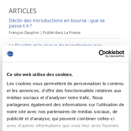
Qui devrait choisir les membres du conseil?
ARTICLES
Accès au processus de nomination des administrateurs
par les actionnaires
Déclin des introductions en bourse : que se
passe-t-il ?
Le rôle préoccupant des gestionnaires de
François Dauphin | Publié dans La Presse
procuration
Quelques recommandations de politiques
La fiscalité et le risque de transformer nos
fleurons en étoiles filantes
François Dauphin | Commentaire #5
Rémunération des dirigeants
Payer pour la valeur ajoutée
Coup de tonnerre dans l’univers ESG
Ce site web utilise des cookies.
François Dauphin | Publié dans La Presse
Le vote consultatif sur la rémunération des
Les cookies nous permettent de personnaliser le contenu
dirigeants
Accueillir de nouvelles recrues au sein d’un
et les annonces, d'offrir des fonctionnalités relatives aux
Un pas en avant vers une meilleure gouvernance ?
conseil d’administration en 5 étapes
médias sociaux et d'analyser notre trafic. Nous
Alexandra Boivin et François Dauphin | Publié chez CPA Québec
partageons également des informations sur l'utilisation de
La place des femmes au sein des conseils
notre site avec nos partenaires de médias sociaux, de
d’administration
Tous les articles
Pour faire bouger les choses
publicité et d'analyse, qui peuvent combiner celles-ci
avec d'autres informations que vous leur avez fournies