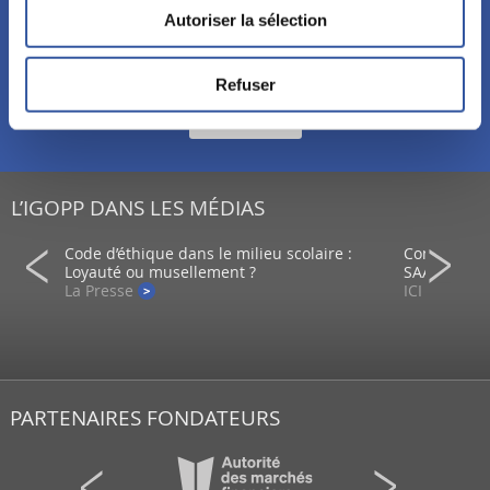
Autoriser la sélection
Abonnez-vous à l’infolettre et découvrez nos événements,
formations et publications.
Refuser
S'abonner!
L’IGOPP DANS LES MÉDIAS
ein d’un
Code d’éthique dans le milieu scolaire :
Comment co
Loyauté ou musellement ?
SAAQ?
La Presse
ICI - Radio
PARTENAIRES FONDATEURS