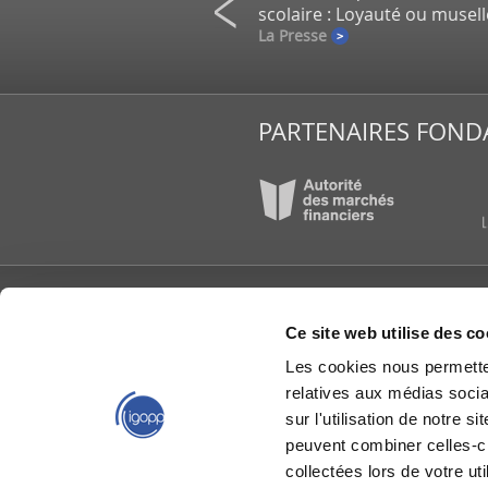
un gros placement de la CDPQ
scolaire : Loyauté ou musel
e
La Presse
PARTENAIRES FOND
L’IGOPP
PUBLI
Ce site web utilise des co
À propos
Articl
Les cookies nous permetten
Conseil d’administration
Étude
reche
relatives aux médias socia
Équipe de l'IGOPP
Group
Gouvernance créatrice
sur l'utilisation de notre 
de valeurs®
IGOPP
peuvent combiner celles-ci
Groupes de travail
Livres
collectées lors de votre uti
La gouvernance en bref
Mémoi