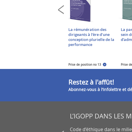
Les actions multivotantes
La rémunération des
La par
dirigeants à l’ère d’une
sein d
Quelques modestes
conception plurielle de la
d’adm
propositions
performance
Prise de position no 1
Prise de position no 13
Prise d
Restez à l'affût!
Abonnez-vous à l’infolettre et 
L’IGOPP DANS LES 
on de petits actionnaires au
Code d’éthique dans le mili