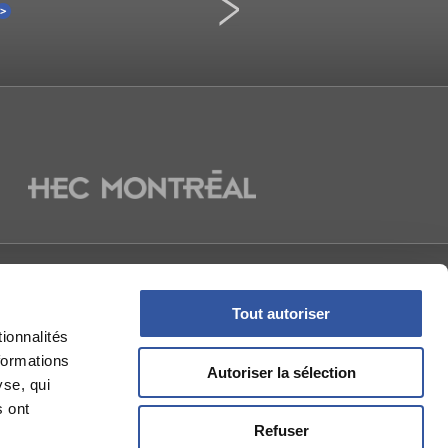
Une démission inévitable ?
La Presse
NOUS
Tout autoriser
ionnalités
formations
Autoriser la sélection
yse, qui
s ont
Refuser