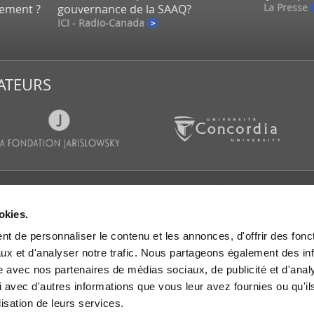
La Presse
lement ?
gouvernance de la SAAQ?
ICI - Radio-Canada
ATEURS
CATIONS
SALLE DE PRESSE
SUIVEZ-
okies.
es d’actualités
Communiqués de presse
t de personnaliser le contenu et les annonces, d'offrir des fonct
s et rapports de
IGOPP dans les médias
rche
ux et d'analyser notre trafic. Nous partageons également des in
Mémoires et avis
es de travail
site avec nos partenaires de médias sociaux, de publicité et d'anal
 dans les médias
 avec d'autres informations que vous leur avez fournies ou qu'il
lisation de leurs services.
res et avis