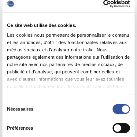
Alexandra
Yasmeen
Boivin
Souffrant
Conseillère en
Coordonnatrice,
gouvernance,
Formations,
Accompagnement
événements et
Ce site web utilise des cookies.
et
marketing
Les cookies nous permettent de personnaliser le contenu
formation sur
ysouffrant@igopp.org
mesure
et les annonces, d'offrir des fonctionnalités relatives aux
aboivin@igopp.org
médias sociaux et d'analyser notre trafic. Nous
partageons également des informations sur l'utilisation de
notre site avec nos partenaires de médias sociaux, de
Luc
Salima
publicité et d'analyse, qui peuvent combiner celles-ci
Martinet
Hamdoune
avec d'autres informations que vous leur avez fournies
Conseiller en
Chargée de
gouvernance,
projet,
ou qu'ils ont collectées lors de votre utilisation de leurs
Accompagnement
Recherche
services.
des
shamdoune@igopp.org
organisations
Sélection
et
Nécessaires
du
formation sur
consentement
mesure
lmartinet@igopp.org
Préférences