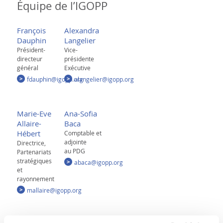
Équipe de l’IGOPP
François
Alexandra
Dauphin
Langelier
Président-
Vice-
directeur
présidente
général
Exécutive
fdauphin@igopp.org
alangelier@igopp.org
Marie-Eve
Ana-Sofia
Allaire-
Baca
Hébert
Comptable et
adjointe
Directrice,
au PDG
Partenariats
stratégiques
abaca@igopp.org
et
rayonnement
mallaire@igopp.org