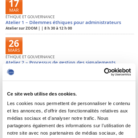
17
MAR
ÉTHIQUE ET GOUVERNANCE
Atelier 1 – Dilemmes éthiques pour administrateurs
Atelier sur ZOOM
|
|
8 h 30 à 12 h 00
26
MARS
ÉTHIQUE ET GOUVERNANCE
Atelier 2 – Processus de gestion des signalements
éthiques
Atelier sur ZOOM
|
|
8 h 30 à 12 h 00
31
Ce site web utilise des cookies.
MARS
Les cookies nous permettent de personnaliser le contenu
GOUVERNANCE DES PME (LES « CONTEMPORAINS »)
Atelier 1 – Culture d’entreprise et comportements des
et les annonces, d'offrir des fonctionnalités relatives aux
administrateurs
médias sociaux et d'analyser notre trafic. Nous
Atelier sur ZOOM
|
2025
|
8 h 30 à 12 h 00
partageons également des informations sur l'utilisation de
notre site avec nos partenaires de médias sociaux, de