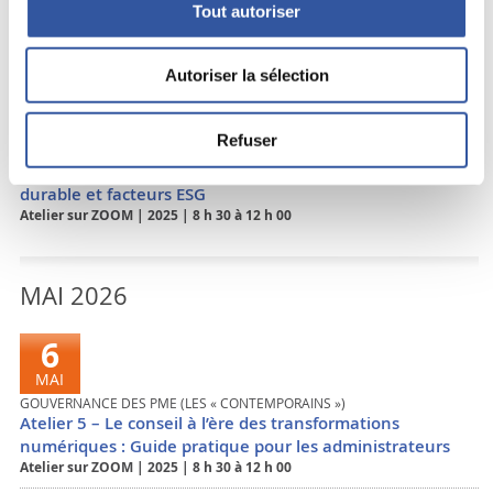
Atelier 3 – Comprendre le modèle financier : quels sont
Tout autoriser
les enjeux ?
Atelier sur ZOOM
|
2025
|
8 h 30 à 12 h 00
Autoriser la sélection
30
AVRIL
Refuser
GOUVERNANCE DES PME (LES « CONTEMPORAINS »)
Atelier 4 – Responsabilité d’entreprise, développement
durable et facteurs ESG
Atelier sur ZOOM
|
2025
|
8 h 30 à 12 h 00
MAI
6
MAI
GOUVERNANCE DES PME (LES « CONTEMPORAINS »)
Atelier 5 – Le conseil à l’ère des transformations
numériques : Guide pratique pour les administrateurs
Atelier sur ZOOM
|
2025
|
8 h 30 à 12 h 00