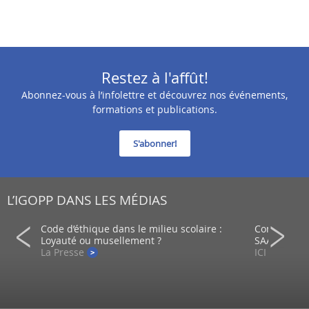
Restez à l'affût!
Abonnez-vous à l’infolettre et découvrez nos événements,
formations et publications.
S'abonner!
L’IGOPP DANS LES MÉDIAS
ein d’un
Code d’éthique dans le milieu scolaire :
Comment co
Loyauté ou musellement ?
SAAQ?
La Presse
ICI - Radio