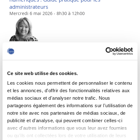
administrateurs
Mercredi 6 mai 2026 - 8h30 à 12h00
Formatrice
Muriel McGrath
Présidente MC2 Consilium et membre de divers C.A. (Humania
Assurance, etc.)
Ce site web utilise des cookies.
ATELIER 6
Les cookies nous permettent de personnaliser le contenu
Gestion des risques et des crises pour les conseils
d’administration
et les annonces, d'offrir des fonctionnalités relatives aux
Mercredi 13 mai 2026 - 8h30 à 12h00
médias sociaux et d'analyser notre trafic. Nous
partageons également des informations sur l'utilisation de
notre site avec nos partenaires de médias sociaux, de
publicité et d'analyse, qui peuvent combiner celles-ci
avec d'autres informations que vous leur avez fournies
Formatrice
Louise Sanscartier
ou qu'ils ont collectées lors de votre utilisation de leurs