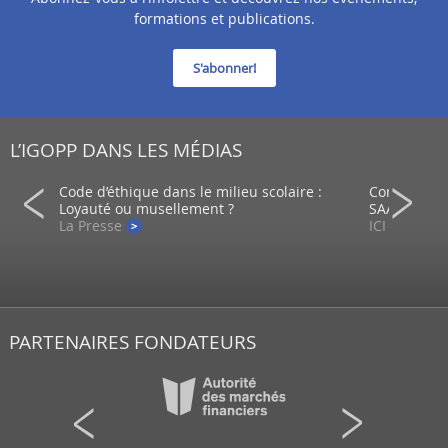
formations et publications.
S'abonner!
L’IGOPP DANS LES MÉDIAS
ein d’un
Code d’éthique dans le milieu scolaire :
Comment co
Loyauté ou musellement ?
SAAQ?
La Presse
ICI - Radio
PARTENAIRES FONDATEURS