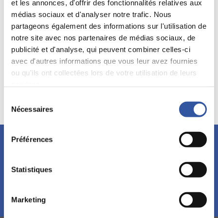
et les annonces, d'offrir des fonctionnalités relatives aux
médias sociaux et d'analyser notre trafic. Nous
Mots clés:
Actions multivotantes
Offres d'achat hostiles
partageons également des informations sur l'utilisation de
Sièges sociaux
notre site avec nos partenaires de médias sociaux, de
publicité et d'analyse, qui peuvent combiner celles-ci
avec d'autres informations que vous leur avez fournies
ou qu'ils ont collectées lors de votre utilisation de leurs
Source :
services.
Sélection
Nécessaires
du
consentement
Préférences
Restez à l'affût!
Abonnez-vous à l’infolettre et découvrez nos événements,
formations et publications.
Statistiques
S'abonner!
Marketing