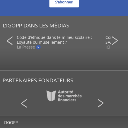
S'abonner!
L’IGOPP DANS LES MÉDIAS
ein d’un
Code d’éthique dans le milieu scolaire :
Comment co
Loyauté ou musellement ?
SAAQ?
La Presse
ICI - Radio
PARTENAIRES FONDATEURS
L’IGOPP