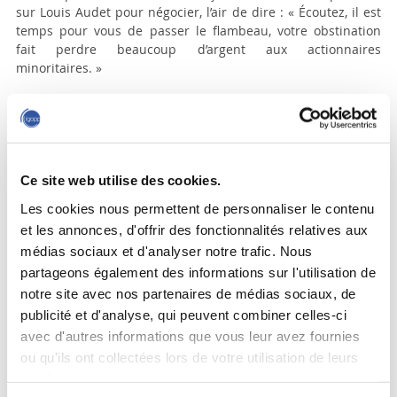
sur Louis Audet pour négocier, l’air de dire : « Écoutez, il est
temps pour vous de passer le flambeau, votre obstination
fait perdre beaucoup d’argent aux actionnaires
minoritaires. »
Il faut savoir que Gestion Audem de Louis Audet ne détient
indirectement que 10 % du capital-actions de Cogeco, mais
69 % des droits de vote, grâce à ses actions à votes multiples.
En somme, Louis Audet prive ainsi les détenteurs de 90 %
des actions de Cogeco – dont Rogers – d’un gain appréciable.
Ce site web utilise des cookies.
Même chose pour Cogeco Communications (32,6 % des
Les cookies nous permettent de personnaliser le contenu
actions, mais 82,9 % des votes).
et les annonces, d'offrir des fonctionnalités relatives aux
Il n’est pas impossible, cela dit, que Louis Audet finisse par
médias sociaux et d'analyser notre trafic. Nous
céder, après avoir fait monter les enchères et mobilisé le
partageons également des informations sur l'utilisation de
Tout-Québec inc.
notre site avec nos partenaires de médias sociaux, de
Certes, le gestionnaire a maintes fois repoussé les avances
publicité et d'analyse, qui peuvent combiner celles-ci
de la torontoise Rogers Communications, qui détient
avec d'autres informations que vous leur avez fournies
aujourd’hui 41 % des actions de Cogeco. Il y a deux ans, au
ou qu'ils ont collectées lors de votre utilisation de leurs
sujet des conjectures sur la possibilité de vendre à Rogers, il
services.
déclarait que les analystes qui faisaient une telle lecture