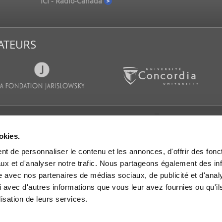
ICI - Radio-Canada
ATEURS
CATIONS
SALLE DE PRESSE
SUIVEZ-
okies.
es d’actualités
Communiqués de presse
t de personnaliser le contenu et les annonces, d'offrir des fonct
s et rapports de
IGOPP dans les médias
rche
ux et d'analyser notre trafic. Nous partageons également des in
Mémoires et avis
es de travail
site avec nos partenaires de médias sociaux, de publicité et d'anal
 dans les médias
 avec d'autres informations que vous leur avez fournies ou qu'il
lisation de leurs services.
res et avis
les vidéo