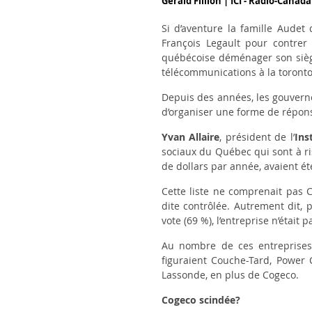
Gérald Fillion | ICI - Radio-Canada
Si d’aventure la famille Audet
François Legault pour contrer 
québécoise déménager son siège 
télécommunications à la toronto
Depuis des années, les gouverne
d’organiser une forme de répons
Yvan Allaire
, président de l’
Ins
sociaux du Québec qui sont à ri
de dollars par année, avaient ét
Cette liste ne comprenait pas Co
dite contrôlée. Autrement dit, 
vote (69 %), l’entreprise n’étai
Au nombre de ces entreprises 
figuraient Couche-Tard, Power 
Lassonde, en plus de Cogeco.
Cogeco scindée?