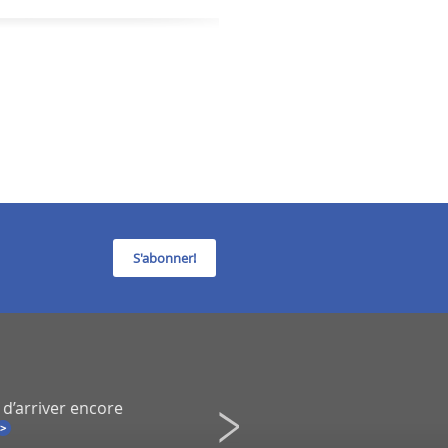
S'abonner!
 d’arriver encore
Infidélité à un spectacle de Co
Une démission inévitable ?