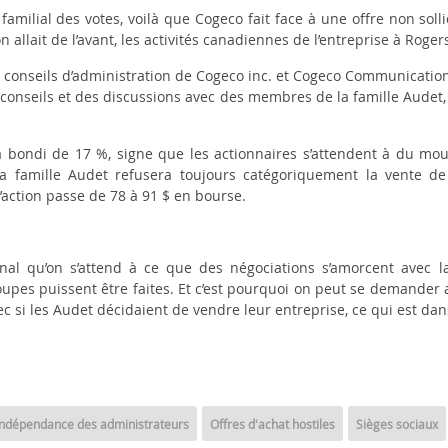
familial des votes, voilà que Cogeco fait face à une offre non soll
on allait de l’avant, les activités canadiennes de l’entreprise à Ro
nseils d’administration de Cogeco inc. et Cogeco Communications 
 conseils et
des discussions avec des membres de la famille Audet
 bondi de 17 %, signe que les actionnaires s’attendent à du mouv
la famille Audet refusera toujours catégoriquement la vente de l
l’action passe de 78 à 91 $ en bourse.
nal qu’on s’attend à ce que des négociations s’amorcent avec l
oupes puissent être faites. Et c’est pourquoi on peut se demander 
si les Audet décidaient de vendre leur entreprise, ce qui est dans
Indépendance des administrateurs
Offres d'achat hostiles
Sièges sociaux