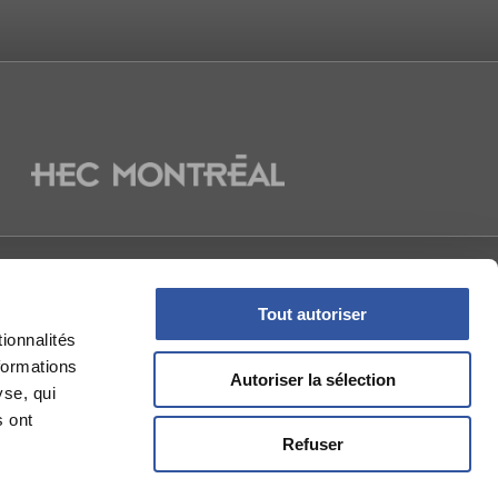
La Presse
NOUS
Tout autoriser
ionnalités
formations
Autoriser la sélection
yse, qui
s ont
Refuser