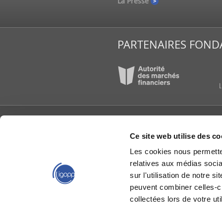
e
La Presse
PARTENAIRES FOND
L’IGOPP
PUBLI
Ce site web utilise des co
À propos
Articl
Les cookies nous permetten
Conseil d’administration
Étude
reche
relatives aux médias socia
Équipe de l'IGOPP
Group
Gouvernance créatrice
sur l'utilisation de notre 
de valeurs®
IGOPP
peuvent combiner celles-ci
Groupes de travail
Livres
collectées lors de votre uti
La gouvernance en bref
Mémoi
Nous joindre
Capsu
Partenaires