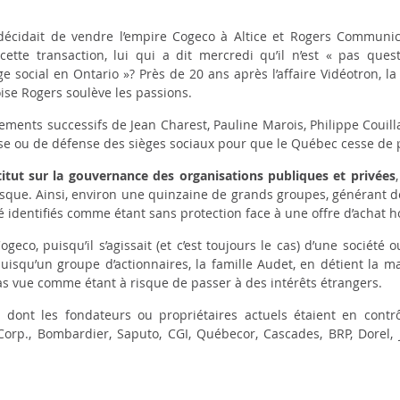
 décidait de vendre l’empire Cogeco à Altice et Rogers Communic
cette transaction, lui qui a dit mercredi qu’il n’est « pas quest
social en Ontario »? Près de 20 ans après l’affaire Vidéotron, l
ise Rogers soulève les passions.
ments successifs de Jean Charest, Pauline Marois, Philippe Couilla
e ou de défense des sièges sociaux pour que le Québec cesse de p
titut sur la gouvernance des organisations publiques et privées
sque. Ainsi, environ une quinzaine de grands groupes, générant d
é identifiés comme étant sans protection face à une offre d’achat ho
geco, puisqu’il s’agissait (et c’est toujours le cas) d’une société 
puisqu’un groupe d’actionnaires, la famille Audet, en détient la ma
t pas vue comme étant à risque de passer à des intérêts étrangers.
dont les fondateurs ou propriétaires actuels étaient en contr
Corp., Bombardier, Saputo, CGI, Québecor, Cascades, BRP, Dorel, 