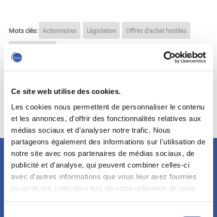
Mots clés:
Actionnaires
Législation
Offres d'achat hostiles
Sièges sociaux
Ce site web utilise des cookies.
Source :
Les cookies nous permettent de personnaliser le contenu
et les annonces, d'offrir des fonctionnalités relatives aux
médias sociaux et d'analyser notre trafic. Nous
partageons également des informations sur l'utilisation de
notre site avec nos partenaires de médias sociaux, de
Restez à l'affût!
publicité et d'analyse, qui peuvent combiner celles-ci
Abonnez-vous à l’infolettre et découvrez nos événements,
avec d'autres informations que vous leur avez fournies
formations et publications.
ou qu'ils ont collectées lors de votre utilisation de leurs
services.
S'abonner!
Sélection