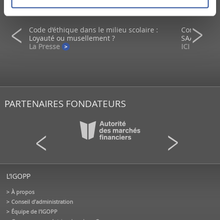
L’IGOPP DANS LES MÉDIAS
ein d’un
Code d’éthique dans le milieu scolaire :
Comment co
Loyauté ou musellement ?
SAAQ?
La Presse
ICI - Radio
PARTENAIRES FONDATEURS
L’IGOPP
À propos
Conseil d’administration
Équipe de l'IGOPP