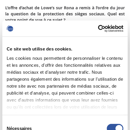
L’offre d’achat de Lowe’s sur Rona a remis à l’ordre du jour
la question de la protection des sièges sociaux. Quel est
votre point de vue à ce sujet ?
Des 50 sociétés québécoises qui ont la plus forte
capitalisation, 42 sont protégées contre une offre non
sollicitée du fait qu’elles ont un actionnaire de contrôle ou
qu’elles sont protégées par la loi fédérale. Changer la loi
Ce site web utilise des cookies.
québécoise serait donc inutile, puisque cette mesure ne
Les cookies nous permettent de personnaliser le contenu
toucherait que 8 de ces 50 sociétés. Le problème est que,
et les annonces, d'offrir des fonctionnalités relatives aux
malgré deux décisions de la Cour suprême du Canada – BCE
médias sociaux et d'analyser notre trafic. Nous
et Peoples – selon lesquelles les membres des conseils
d’administration doivent tenir compte d’autres facteurs que
partageons également des informations sur l'utilisation de
le seul intérêt des actionnaires, les commissions des valeurs
notre site avec nos partenaires de médias sociaux, de
mobilières provinciales continuent de prétendre que le seul
publicité et d'analyse, qui peuvent combiner celles-ci
devoir des membres du conseil est de tenter de trouver une
avec d'autres informations que vous leur avez fournies
meilleure offre que celle qui a été reçue.
ou qu'ils ont collectées lors de votre utilisation de leurs
Lire la suite
services.
Sélection
Nécessaires
du