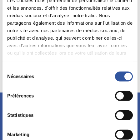
Les cookies nous permettent de personnaliser le contenu
et les annonces, d'offrir des fonctionnalités relatives aux
Le texte est en anglais. Une version française devrait être
produite bientôt sur le site de l’IGOPP.
médias sociaux et d'analyser notre trafic. Nous
partageons également des informations sur l'utilisation de
Lire la suite
notre site avec nos partenaires de médias sociaux, de
publicité et d'analyse, qui peuvent combiner celles-ci
avec d'autres informations que vous leur avez fournies
Mots clés:
Gouvernance américaine
ou qu'ils ont collectées lors de votre utilisation de leurs
services.
Gouvernance créatrice de valeurs
Parties prenantes
Sélection
Nécessaires
du
consentement
Préférences
Restez à l'affût!
Abonnez-vous à l’infolettre et découvrez nos événements,
Statistiques
formations et publications.
Marketing
S'abonner!