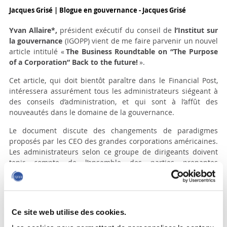
Jacques Grisé | Blogue en gouvernance - Jacques Grisé
Yvan Allaire*,
président exécutif du conseil de
l’Institut sur
la gouvernance
(IGOPP) vient de me faire parvenir un nouvel
article intitulé «
The Business Roundtable on “The Purpose
of a Corporation” Back to the future!
».
Cet article, qui doit bientôt paraître dans le Financial Post,
intéressera assurément tous les administrateurs siégeant à
des conseils d’administration, et qui sont à l’affût des
nouveautés dans le domaine de la gouvernance.
Le document discute des changements de paradigmes
proposés par les CEO des grandes corporations américaines.
Les administrateurs selon ce groupe de dirigeants doivent
tenir compte de l’ensemble des parties prenantes
(stakeholders) dans la gouverne des organisations, et non
plus accorder la priorité aux actionnaires.
Cet article discute des retombées de cette approche et des
Ce site web utilise des cookies.
difficultés eu égard à la mise en œuvre dans le système
corporatif américain.