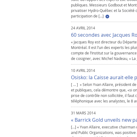
publiques. Messieurs Godbout et Montm
privatiser Hydro-Québec et la Société d
participation de […]
24 AVRIL 2014
60 secondes avec Jacques Ro
« Jacques Roy est directeur du Départe
Montréal. Il est l’un des experts les plu
compte de l’Institut sur la gouvernance 
de cosigner, avec Michel Nadeau, « La
10 AVRIL 2014
Osisko: la Caisse aurait-elle 
[ … ] » Selon Yvan Allaire, président de
et publiques, cela démontre que, «si o
prise de contrôle non sollicitée, il fau
téléphonique avec les analystes, le 8 av
31 MARS 2014
« Barrick Gold unveils new 
[…] « Yvan Allaire, executive chairman 
and Public Organizations, was positive ab