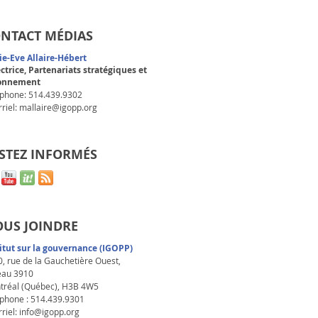
NTACT MÉDIAS
ie-Eve Allaire-Hébert
ctrice, Partenariats stratégiques et
onnement
éphone: 514.439.9302
riel:
mallaire@igopp.org
STEZ INFORMÉS
US JOINDRE
titut sur la gouvernance (IGOPP)
, rue de la Gauchetière Ouest,
eau 3910
tréal (Québec), H3B 4W5
phone : 514.439.9301
riel: info@igopp.org