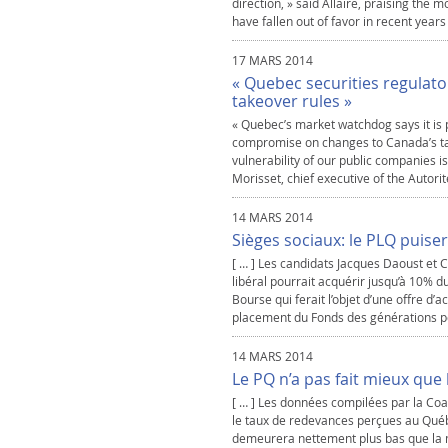
direction, » said Allaire, praising the
have fallen out of favor in recent years
17 MARS 2014
« Quebec securities regulat
takeover rules »
« Quebec’s market watchdog says it is p
compromise on changes to Canada’s tak
vulnerability of our public companies 
Morisset, chief executive of the Autorit
14 MARS 2014
Sièges sociaux: le PLQ puise
[ … ] Les candidats Jacques Daoust et
libéral pourrait acquérir jusqu’à 10% d
Bourse qui ferait l’objet d’une offre d’a
placement du Fonds des générations po
14 MARS 2014
Le PQ n’a pas fait mieux que 
[ … ] Les données compilées par la Coa
le taux de redevances perçues au Québ
demeurera nettement plus bas que la 