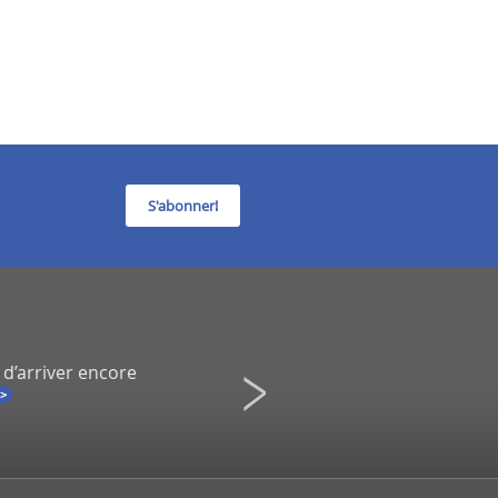
S'abonner!
 d’arriver encore
Infidélité à un spectacle de Co
Une démission inévitable ?
La Presse