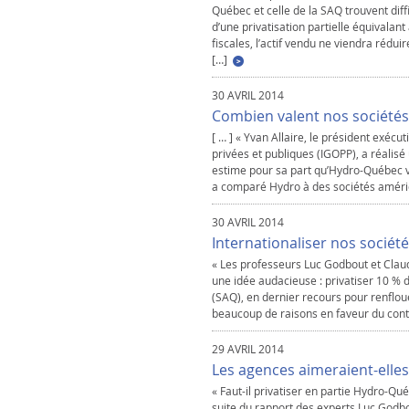
Québec et celle de la SAQ trouvent diffic
d’une privatisation partielle équivalant
fiscales, l’actif vendu ne viendra rédu
[…]
30 AVRIL 2014
Combien valent nos sociétés 
[ … ] « Yvan Allaire, le président exécut
privées et publiques (IGOPP), a réalisé
estime pour sa part qu’Hydro-Québec vau
a comparé Hydro à des sociétés améri
30 AVRIL 2014
Internationaliser nos société
« Les professeurs Luc Godbout et Cla
une idée audacieuse : privatiser 10 % 
(SAQ), en dernier recours pour renflouer
beaucoup de raisons en faveur du contrô
29 AVRIL 2014
Les agences aimeraient-elles
« Faut-il privatiser en partie Hydro-Qu
suite du rapport des experts Luc Godbo