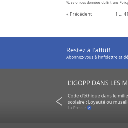
%, selon des données du Entrans Polic
« Précédent
1
…
4
Restez à l'affût!
Abonnez-vous à l’infolettre et 
L’IGOPP DANS LES 
on de petits actionnaires au
Code d’éthique dans le mili
un gros placement de la CDPQ
scolaire : Loyauté ou musel
e
La Presse