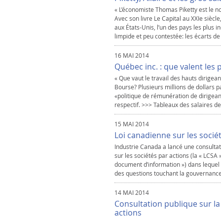
« L’économiste Thomas Piketty est le n
Avec son livre Le Capital au XXIe siècl
aux États-Unis, l’un des pays les plus i
limpide et peu contestée: les écarts de 
16 MAI 2014
Québec inc. : que valent les 
« Que vaut le travail des hauts dirige
Bourse? Plusieurs millions de dollars p
«politique de rémunération de dirigean
respectif. >>> Tableaux des salaires de
15 MAI 2014
Loi canadienne sur les socié
Industrie Canada a lancé une consultati
sur les sociétés par actions (la « LCSA
document d’information ») dans lequel
des questions touchant la gouvernance 
14 MAI 2014
Consultation publique sur la
actions