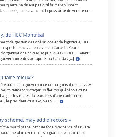
arquette ne disent pas qu’il faut absolument
es alcools, mais avancent la possibilité de vendre une
y, de HEC Montréal
ment de gestion des opérations et de logistique, HEC
s respectés en aviation civile au Canada. Pour le
d’organisations privées et publiques (IGOPP), il vient
 gouvernance des aéroports au Canada : […]
pu faire mieux ?
 l’Institut sur la gouvernance des organisations privées
n veut vraiment protéger un fleuron québécois d’une
t changer les règles du jeu». Lors d’une conférence
ril, le président d’Osisko, Sean […]
pay scheme, may add directors »
of the board of the Institute for Governance of Private
out the plan overall « It’s a giant step in the right