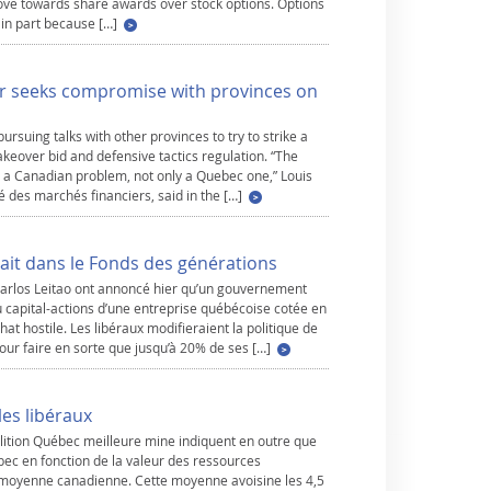
 move towards share awards over stock options. Options
 in part because […]
or seeks compromise with provinces on
ursuing talks with other provinces to try to strike a
eover bid and defensive tactics regulation. “The
is a Canadian problem, not only a Quebec one,” Louis
é des marchés financiers, said in the […]
rait dans le Fonds des générations
 Carlos Leitao ont annoncé hier qu’un gouvernement
u capital-actions d’une entreprise québécoise cotée en
chat hostile. Les libéraux modifieraient la politique de
ur faire en sorte que jusqu’à 20% de ses […]
les libéraux
lition Québec meilleure mine indiquent en outre que
ec en fonction de la valeur des ressources
moyenne canadienne. Cette moyenne avoisine les 4,5