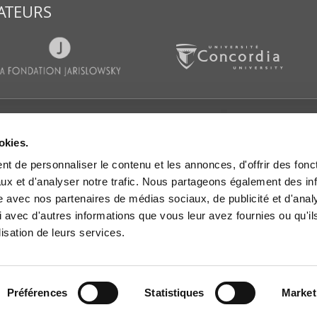
ATEURS
CATIONS
SALLE DE PRESSE
SUIVEZ-
okies.
es d’actualités
Communiqués de presse
t de personnaliser le contenu et les annonces, d'offrir des fonct
s et rapports de
IGOPP dans les médias
rche
ux et d'analyser notre trafic. Nous partageons également des in
Mémoires et avis
es de travail
site avec nos partenaires de médias sociaux, de publicité et d'anal
 dans les médias
 avec d'autres informations que vous leur avez fournies ou qu'il
lisation de leurs services.
res et avis
les vidéo
Préférences
Statistiques
Market
Cookies
© Institut sur la gouvernanc