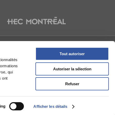
NOUS
Tout autoriser
ionnalités
formations
Autoriser la sélection
yse, qui
s ont
Refuser
ing
Afficher les détails
e (IGOPP), 2014 - 2026 - Tous droits réservés.