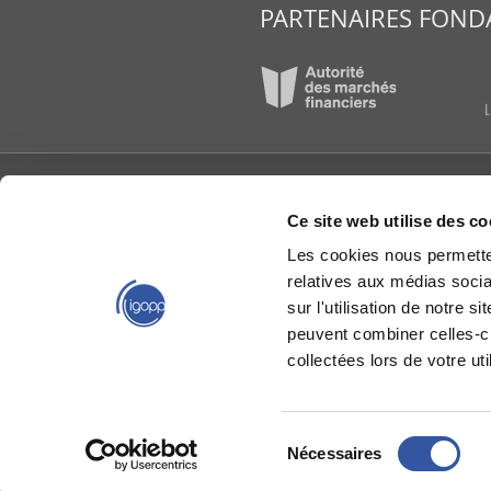
PARTENAIRES FOND
L’IGOPP
PUBLI
Ce site web utilise des co
À propos
Articl
Les cookies nous permetten
Conseil d’administration
Étude
reche
relatives aux médias socia
Équipe de l'IGOPP
Group
Gouvernance créatrice
sur l'utilisation de notre 
de valeurs®
IGOPP
peuvent combiner celles-ci
Groupes de travail
Livres
collectées lors de votre uti
La gouvernance en bref
Mémoi
Nous joindre
Capsu
Partenaires
Relève en gouvernance
Sélection
Toward Value-Creating
Nécessaires
du
Governance®
Plan du site
|
Politique de confidentialité
|