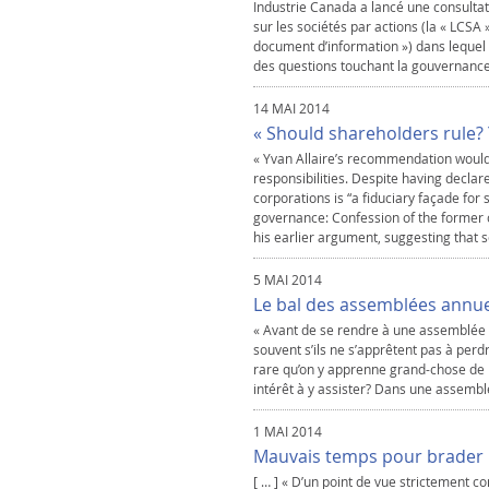
Industrie Canada a lancé une consultati
sur les sociétés par actions (la « LCSA
document d’information ») dans lequel
des questions touchant la gouvernance 
14 MAI 2014
« Should shareholders rule? Y
« Yvan Allaire’s recommendation would 
responsibilities. Despite having decla
corporations is “a fiduciary façade for
governance: Confession of the former c
his earlier argument, suggesting that s
5 MAI 2014
Le bal des assemblées annue
« Avant de se rendre à une assemblée 
souvent s’ils ne s’apprêtent pas à perd
rare qu’on y apprenne grand-chose de n
intérêt à y assister? Dans une assemblé
1 MAI 2014
Mauvais temps pour brader
[ … ] « D’un point de vue strictement co