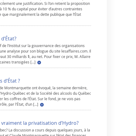
ilement une justification. Si l’on retient la proposition
 à 10 % du capital pour éviter d’autres contraintes
ire que marginalement la dette publique que l’État
d’État?
if de l’Institut sur la gouvernance des organisations
 une analyse pour son blogue du site lesaffaires.com. Il
t 30 milliards $, au net. Pour fixer ce prix, M. Allaire
caines transigées […]
s d’État ?
ude Montmarquette ont évoqué, la semaine dernière,
d’Hydro-Québec et de la Société des alcools du Québec
 les coffres de l’État. Sur le fond, je ne vois pas
le, par l’État, d’un […]
 vraiment la privatisation d’Hydro?
ébec? La discussion a cours depuis quelques jours, à la
ut et Claude Montmarquette sur l’état des finances