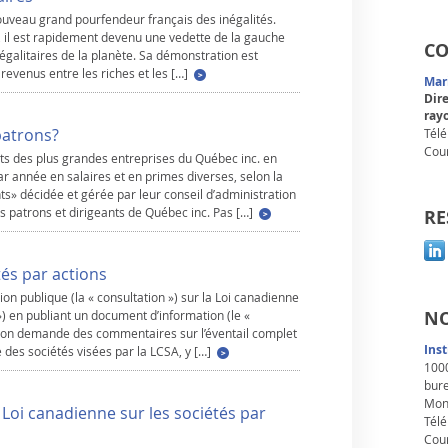
ouveau grand pourfendeur français des inégalités.
e, il est rapidement devenu une vedette de la gauche
CO
négalitaires de la planète. Sa démonstration est
revenus entre les riches et les […]
Mar
Dire
ray
patrons?
Tél
Cour
ants des plus grandes entreprises du Québec inc. en
ar année en salaires et en primes diverses, selon la
ts» décidée et gérée par leur conseil d’administration
s patrons et dirigeants de Québec inc. Pas […]
RE
tés par actions
on publique (la « consultation ») sur la Loi canadienne
NO
 ») en publiant un document d’information (le «
 on demande des commentaires sur l’éventail complet
Ins
des sociétés visées par la LCSA, y […]
1000
bur
Mon
 Loi canadienne sur les sociétés par
Télé
Cour