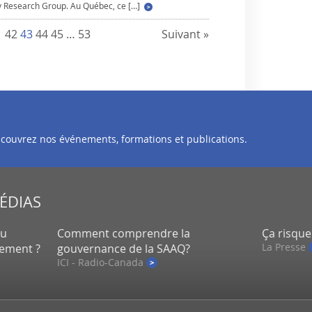
y Research Group. Au Québec, ce […]
1
42
43
44
45
…
53
Suivant »
découvrez nos événements, formations et publications.
MÉDIAS
eu
Comment comprendre la
Ça risque
La Presse
lement ?
gouvernance de la SAAQ?
ICI - Radio-Canada