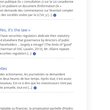
on publique (la « consultation ») sur la Loi canadienne
 ») en publiant un document d’information (le «
 on demande des commentaires sur l’éventail complet
des sociétés visées par la LCSA, y […]
es, it’s the law »
have securities regulators abdicate their statutory
red elsewhere that governance by directors of public
 shareholders … largely a mirage” (The limits of “good”
hairman of SNC-Lavalin, 2013), Mr. Allaire repeats
ecurities regulators […]
lles
des actionnaires, les journalistes se demandent
re deux heures de leur temps. Après tout, il est assez
ouveau. Est-ce à dire que les investisseurs n’ont pas
e annuelle, tout est […]
mptable ou financier, la privatisation partielle d’Hydro-