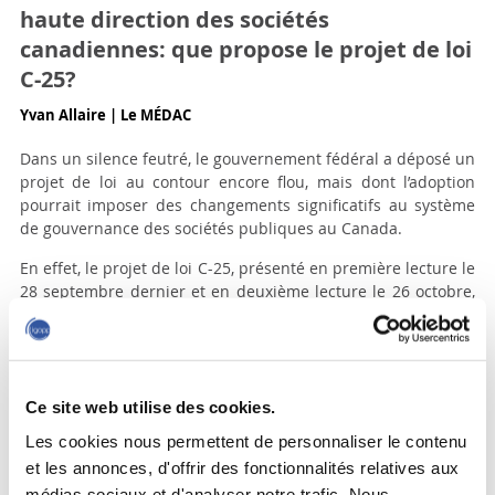
haute direction des sociétés
canadiennes: que propose le projet de loi
C-25?
Yvan Allaire | Le MÉDAC
Dans un silence feutré, le gouvernement fédéral a déposé un
projet de loi au contour encore flou, mais dont l’adoption
pourrait imposer des changements significatifs au système
de gouvernance des sociétés publiques au Canada.
En effet, le projet de loi C-25, présenté en première lecture le
28 septembre dernier et en deuxième lecture le 26 octobre,
viendrait modifier le processus d’élection des
administrateurs et imposer de nouvelles exigences de
divulgation en matière de diversité des membres du conseil
et de la haute direction. Que propose donc ce projet de loi?
Ce site web utilise des cookies.
Lire la suite.
Les cookies nous permettent de personnaliser le contenu
et les annonces, d'offrir des fonctionnalités relatives aux
médias sociaux et d'analyser notre trafic. Nous