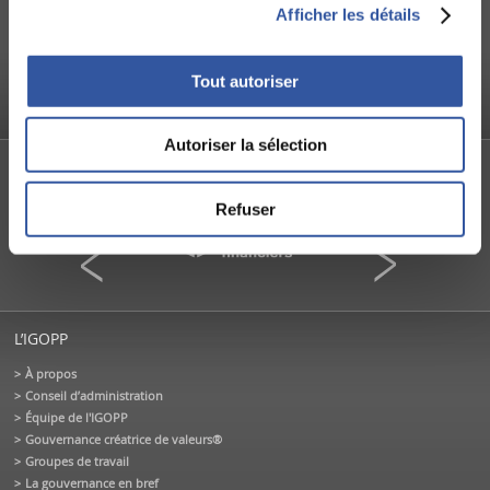
ein d’un
Code d’éthique dans le milieu scolaire :
Comment co
Afficher les détails
Loyauté ou musellement ?
SAAQ?
La Presse
ICI - Radio
Tout autoriser
Autoriser la sélection
PARTENAIRES FONDATEURS
Refuser
L’IGOPP
À propos
Conseil d’administration
Équipe de l'IGOPP
Gouvernance créatrice de valeurs®
Groupes de travail
La gouvernance en bref