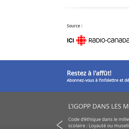
Source :
Restez à l'affût!
Abonnez-vous à l’infolettre et 
L’IGOPP DANS LES 
on de petits actionnaires au
Code d’éthique dans le mili
un gros placement de la CDPQ
scolaire : Loyauté ou musel