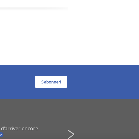
S'abonner!
 d’arriver encore
Infidélité à un spectacle de Co
Une démission inévitable ?