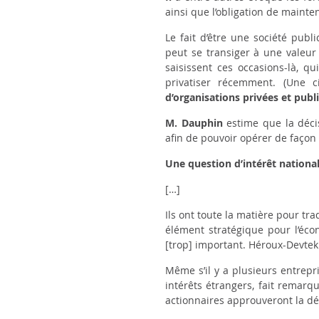
ainsi que l’obligation de mainte
Le fait d’être une société pub
peut se transiger à une valeur
saisissent ces occasions-là, qu
privatiser récemment. (
Une c
d’organisations privées et publ
M. Dauphin
estime que la déci
afin de
pouvoir opérer de façon 
Une question d’intérêt nationa
[…]
Ils ont toute la matière pour tr
élément stratégique pour l’éco
[trop] important. Héroux-Devtek j
Même s’il y a plusieurs entrep
intérêts étrangers, fait remarq
actionnaires approuveront la déci