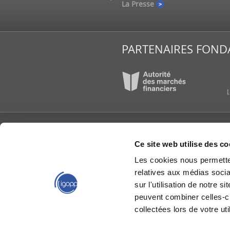
e
La Presse
PARTENAIRES FOND
L’IGOPP
PUBLI
Ce site web utilise des co
À propos
Articl
Les cookies nous permetten
Conseil d’administration
Étude
reche
relatives aux médias socia
Équipe de l'IGOPP
Group
Gouvernance créatrice
sur l'utilisation de notre 
de valeurs®
IGOPP
peuvent combiner celles-ci
Groupes de travail
Livres
collectées lors de votre uti
La gouvernance en bref
Mémoi
Nous joindre
Capsu