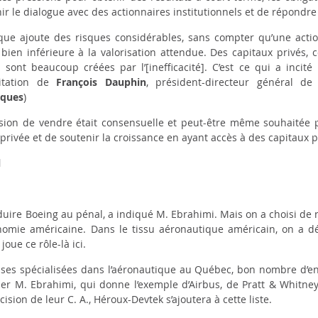
nir le dialogue avec des actionnaires institutionnels et de répondre
lique ajoute des risques considérables, sans compter qu’une act
 bien inférieure à la valorisation attendue. Des capitaux privés
i sont beaucoup créées par l’[inefficacité]. C’est ce qui a incit
itation de
François Dauphin
, président-directeur général d
iques
)
sion de vendre était consensuelle et peut-être même souhaitée p
privée et de soutenir la croissance en ayant accès à des capitaux 
l
aduire Boeing au pénal, a indiqué M. Ebrahimi. Mais on a choisi de n
nomie américaine. Dans le tissu aéronautique américain, on a d
oue ce rôle-là ici.
rises spécialisées dans l’aéronautique au Québec, bon nombre d’en
uer M. Ebrahimi, qui donne l’exemple d’Airbus, de
Pratt & Whitne
sion de leur C. A., Héroux-Devtek s’ajoutera à cette liste.