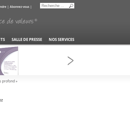
indre
|
Abonnez-vous
|
NTS
SALLE DE PRESSE
NOS SERVICES
s profond »