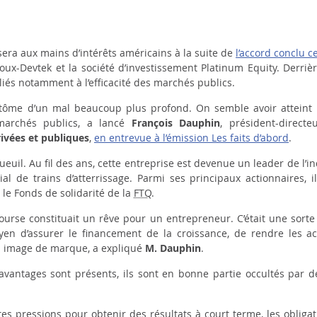
era aux mains d’intérêts américains à la suite de
l’accord conclu c
roux-Devtek et la société d’investissement Platinum Equity. Derrièr
liés notamment à l’efficacité des marchés publics.
mptôme d’un mal beaucoup plus profond. On semble avoir atteint
marchés publics
, a lancé
François Dauphin
, président-direct
ivées et publiques
,
en entrevue à l’émission
Les
faits d’abord
.
euil. Au fil des ans, cette entreprise est devenue un leader de l’i
ial de trains d’atterrissage. Parmi ses principaux actionnaires, 
le Fonds de solidarité de la
FTQ
.
Bourse constituait un rêve pour un entrepreneur. C’était une sorte
oyen d’assurer le financement de la croissance, de rendre les act
on image de marque
, a expliqué
M. Dauphin
.
avantages sont présents, ils sont en bonne partie occultés par d
es pressions pour obtenir des résultats à court terme, les obligati