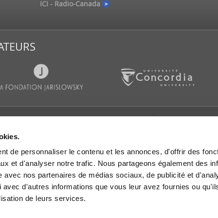
ICI - Radio-Canada
ATEURS
CATIONS
SALLE DE PRESSE
SUIVEZ-
okies.
es d’actualités
Communiqués de presse
t de personnaliser le contenu et les annonces, d'offrir des fonct
s et rapports de
IGOPP dans les médias
rche
ux et d'analyser notre trafic. Nous partageons également des in
Mémoires et avis
es de travail
site avec nos partenaires de médias sociaux, de publicité et d'anal
 dans les médias
 avec d'autres informations que vous leur avez fournies ou qu'il
lisation de leurs services.
res et avis
les vidéo