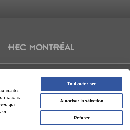
La Presse
NOUS
Tout autoriser
ionnalités
formations
Autoriser la sélection
yse, qui
s ont
Refuser