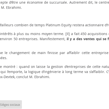
ccepte d’être une économie de succursale. Autrement dit, le centr
it M. Ebrahimi.
’ailleurs combien de temps
Platinum Equity
restera actionnaire d’
ntérêts à plus ou moins moyen terme. [Il] a fait 450 acquisitions
d’environ 50 entreprises. Manifestement,
il y a des ventes qui se 
e le changement de main finisse par affaiblir cette entreprise 
nées.
e montré : quand on laisse la gestion d’entreprises de cette natur
 qui l’emporte, la logique d’ingénierie à long terme va s’affaiblir. C
ux-Devtek
, conclut M. Ebrahimi.
Sièges sociaux