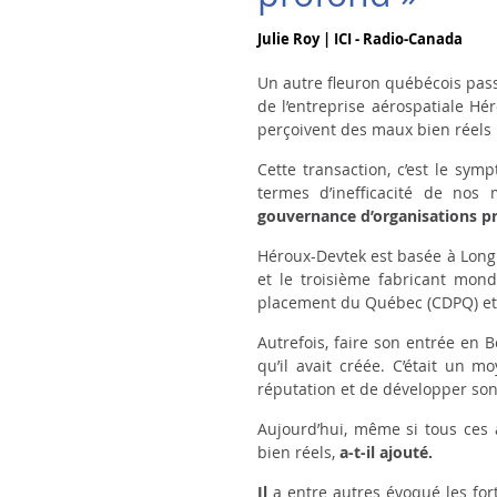
Julie Roy | ICI - Radio-Canada
Un autre fleuron québécois pass
de l’entreprise aérospatiale Hé
perçoivent des maux bien réels 
Cette transaction, c’est le sy
termes d’inefficacité de nos 
gouvernance d’organisations pr
Héroux-Devtek est basée à Longu
et le troisième fabricant mond
placement du Québec (CDPQ) et 
Autrefois, faire son entrée en 
qu’il avait créée. C’était un m
réputation et de développer s
Aujourd’hui, même si tous ces 
bien réels
,
a-t-il ajouté.
Il
a entre autres évoqué les fort