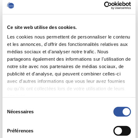
In a public letter, senior portfolio manager Jesse Cohn told
Citrix CEO Mark Templeton and the board of directors that
Citrix could realize a share value of $90 to $100 by the end of
Ce site web utilise des cookies.
2016, up from the previous day’s closing price of $65.97. The
path to prosperity was to slash operating costs, consolidate
Les cookies nous permettent de personnaliser le contenu
distribution channels and product portfolio, trim spending
et les annonces, d'offrir des fonctionnalités relatives aux
on “speculative R&D initiatives without clear route-to-market
médias sociaux et d'analyser notre trafic. Nous
or tangible competitive advantage” and buy back up to 38%
partageons également des informations sur l'utilisation de
of its shares. »
notre site avec nos partenaires de médias sociaux, de
Lire la suite
publicité et d'analyse, qui peuvent combiner celles-ci
avec d'autres informations que vous leur avez fournies
ou qu'ils ont collectées lors de votre utilisation de leurs
services.
Mots clés:
Activisme
Fonds de couverture
Sélection
Gouvernance américaine
Nécessaires
du
consentement
Préférences
Source :