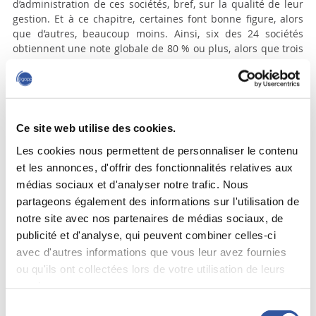
d’administration de ces sociétés, bref, sur la qualité de leur
gestion. Et à ce chapitre, certaines font bonne figure, alors
que d’autres, beaucoup moins. Ainsi, six des 24 sociétés
obtiennent une note globale de 80 % ou plus, alors que trois
sont à moins de 70 %. La moyenne (76 %) s’est néanmoins
améliorée par rapport à 2017 (71 %), lors du dernier rapport.
Parmi les critères analysés, outre la divulgation et la
reddition de comptes, mentionnons la composition du
Ce site web utilise des cookies.
conseil, la dynamique des séances du conseil et de ses
comités, ainsi que le processus de sélection et d’évaluation
Les cookies nous permettent de personnaliser le contenu
des membres du conseil.
et les annonces, d'offrir des fonctionnalités relatives aux
médias sociaux et d'analyser notre trafic. Nous
Au sommet de la bonne gouvernance figurent la Société
partageons également des informations sur l'utilisation de
de la Place des Arts de Montréal (89 %) et la Société des
établissements de plein air du Québec ou SEPAQ (88 %). La
notre site avec nos partenaires de médias sociaux, de
queue est occupée par la Régie des installations olympiques
publicité et d'analyse, qui peuvent combiner celles-ci
(68 %), la Société du Grand Théâtre de Québec (67 %) et la
avec d'autres informations que vous leur avez fournies
Société du Centre des congrès de Québec (66 %). La Caisse
ou qu'ils ont collectées lors de votre utilisation de leurs
de dépôt et Hydro-Québec obtiennent 82 % pour la
services.
gouvernance de leur conseil.
Sélection