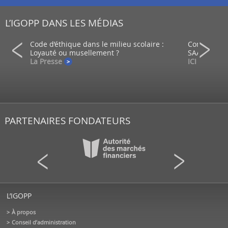
L’IGOPP DANS LES MÉDIAS
ein d’un
Code d’éthique dans le milieu scolaire :
Comment co
Loyauté ou musellement ?
SAAQ?
La Presse
ICI - Radio
PARTENAIRES FONDATEURS
L’IGOPP
À propos
Conseil d’administration