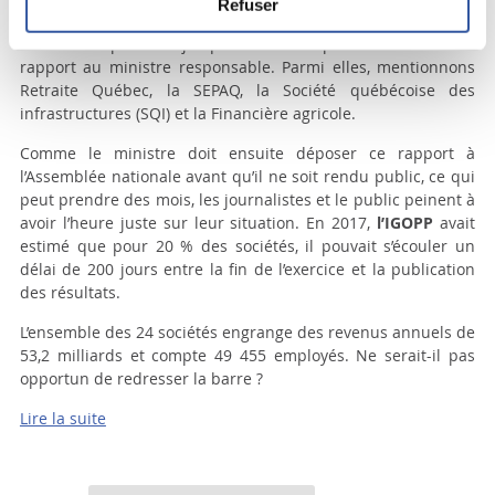
Refuser
publication du rapport annuel. Ainsi, la loi autorise certaines
sociétés à prendre jusqu’à six mois pour remettre leur
rapport au ministre responsable. Parmi elles, mentionnons
Retraite Québec, la SEPAQ, la Société québécoise des
infrastructures (SQI) et la Financière agricole.
Comme le ministre doit ensuite déposer ce rapport à
l’Assemblée nationale avant qu’il ne soit rendu public, ce qui
peut prendre des mois, les journalistes et le public peinent à
avoir l’heure juste sur leur situation. En 2017,
l’IGOPP
avait
estimé que pour 20 % des sociétés, il pouvait s’écouler un
délai de 200 jours entre la fin de l’exercice et la publication
des résultats.
L’ensemble des 24 sociétés engrange des revenus annuels de
53,2 milliards et compte 49 455 employés. Ne serait-il pas
opportun de redresser la barre ?
Lire la suite