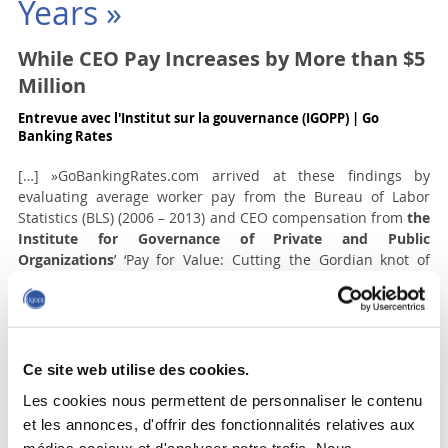
Years »
While CEO Pay Increases by More than $5
Million
Entrevue avec l'Institut sur la gouvernance (IGOPP) | Go
Banking Rates
[…] »GoBankingRates.com arrived at these findings by
evaluating average worker pay from the Bureau of Labor
Statistics (BLS) (2006 – 2013) and CEO compensation from
the
Institute for Governance of Private and Public
Organizations
’ ‘Pay for Value: Cutting the Gordian knot of
Executive Compensation’ (2012) as well as AFL-CIO’s current
‘Executive Paywatch.’ Worker output data comes the BLS
preliminary multifactor productivity trends report (2012);
data regarding the distribution of family income (or gini
index) comes from the Central Intelligence Agency’s ‘The
Ce site web utilise des cookies.
World Factbook.’ » …
Lire la suite
Les cookies nous permettent de personnaliser le contenu
et les annonces, d'offrir des fonctionnalités relatives aux