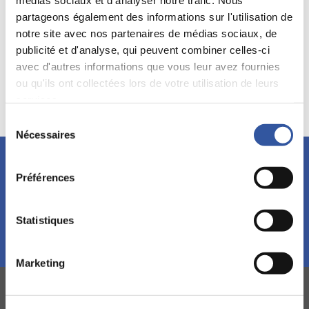
médias sociaux et d'analyser notre trafic. Nous
Mots clés:
Éthique
Rémunération des dirigeants
partageons également des informations sur l'utilisation de
notre site avec nos partenaires de médias sociaux, de
publicité et d'analyse, qui peuvent combiner celles-ci
avec d'autres informations que vous leur avez fournies
Source :
ou qu'ils ont collectées lors de votre utilisation de leurs
services.
Sélection
Nécessaires
du
consentement
Restez à l'affût!
Préférences
Abonnez-vous à l’infolettre et découvrez nos événements,
formations et publications.
Statistiques
S'abonner!
Marketing
L’IGOPP DANS LES MÉDIAS