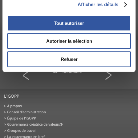
ein d’un
Code d’éthique dans le milieu scolaire :
Comment co
Afficher les détails
Loyauté ou musellement ?
SAAQ?
La Presse
ICI - Radio
Tout autoriser
Autoriser la sélection
PARTENAIRES FONDATEURS
Refuser
L’IGOPP
À propos
Conseil d’administration
Équipe de l'IGOPP
Gouvernance créatrice de valeurs®
Groupes de travail
La gouvernance en bref