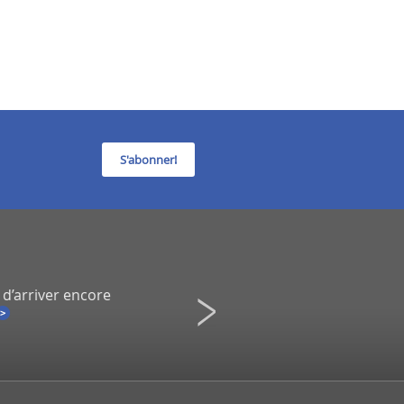
S'abonner!
 d’arriver encore
Infidélité à un spectacle de Co
Une démission inévitable ?
La Presse