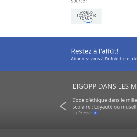
Source :
Restez à l'affût!
Abonnez-vous à l’infolettre et 
L’IGOPP DANS LES 
on de petits actionnaires au
Code d’éthique dans le mili
un gros placement de la CDPQ
scolaire : Loyauté ou musel
e
La Presse