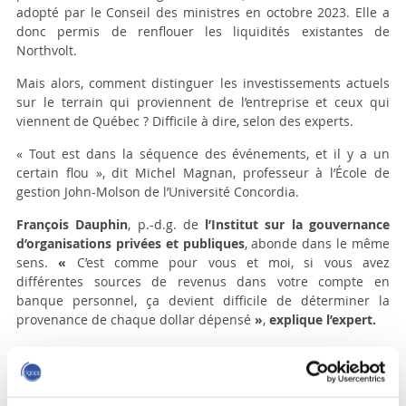
adopté par le Conseil des ministres en octobre 2023. Elle a
donc permis de renflouer les liquidités existantes de
Northvolt.
Mais alors, comment distinguer les investissements actuels
sur le terrain qui proviennent de l’entreprise et ceux qui
viennent de Québec ? Difficile à dire, selon des experts.
« Tout est dans la séquence des événements, et il y a un
certain flou », dit Michel Magnan, professeur à l’École de
gestion John-Molson de l’Université Concordia.
François Dauphin
, p.-d.g. de
l’Institut sur la gouvernance
d’organisations privées et publiques
, abonde dans le même
sens.
«
C’est comme pour vous et moi, si vous avez
différentes sources de revenus dans votre compte en
banque personnel, ça devient difficile de déterminer la
provenance de chaque dollar dépensé
»
,
explique l’expert.
«
Mais il y a certainement des fonds au départ qui ont été
mis par l’entreprise elle-même pour tout le développement
du projet, le plan d’affaires, les devis d’ingénieurs… avant