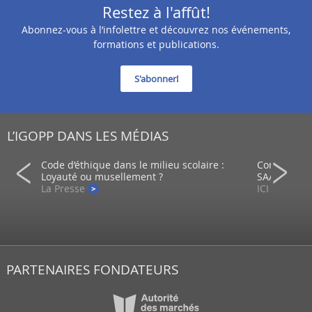
Restez à l'affût!
Abonnez-vous à l’infolettre et découvrez nos événements,
formations et publications.
S'abonner!
L’IGOPP DANS LES MÉDIAS
ein d’un
Code d’éthique dans le milieu scolaire :
Comment co
Loyauté ou musellement ?
SAAQ?
La Presse
ICI - Radio
PARTENAIRES FONDATEURS