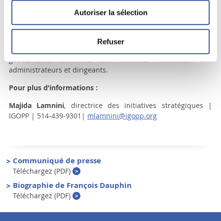
référence incontournable en gouvernance. Ils ont taillé pour
Autoriser la sélection
l’IGOPP une place unique en Amérique du Nord et en ont fait
une référence en gouvernance par des publications et des
prises de position avant-gardistes, des interventions
Refuser
médiatiques éclairées et de multiples formations pour une
gouvernance créatrice de valeurs® destinées aux
administrateurs et dirigeants.
Pour plus d’informations :
Majida Lamnini
, directrice des initiatives stratégiques |
IGOPP | 514-439-9301|
mlamnini@igopp.org
Communiqué de presse
Téléchargez (PDF)
Biographie de François Dauphin
Téléchargez (PDF)