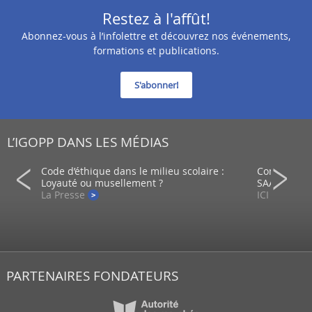
Restez à l'affût!
Abonnez-vous à l’infolettre et découvrez nos événements,
formations et publications.
S'abonner!
L’IGOPP DANS LES MÉDIAS
ein d’un
Code d’éthique dans le milieu scolaire :
Comment co
Loyauté ou musellement ?
SAAQ?
La Presse
ICI - Radio
PARTENAIRES FONDATEURS