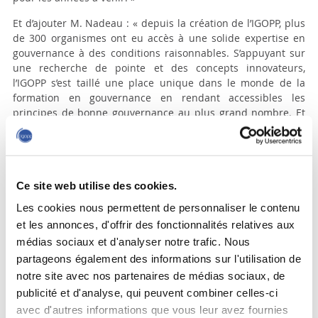
Et d’ajouter M. Nadeau : « depuis la création de l’IGOPP, plus
de 300 organismes ont eu accès à une solide expertise en
gouvernance à des conditions raisonnables. S’appuyant sur
une recherche de pointe et des concepts innovateurs,
l’IGOPP s’est taillé une place unique dans le monde de la
formation en gouvernance en rendant accessibles les
principes de bonne gouvernance au plus grand nombre. Et
le nouveau PDG partage cet objectif.»
Avant son arrivée à l’IGOPP, M. Dauphin a acquis une solide
expérience principalement dans les domaines de la gestion
financière, de la recherche et de la formation. Depuis trois
Ce site web utilise des cookies.
ans, M. Dauphin était vice-président exécutif d’une firme de
Les cookies nous permettent de personnaliser le contenu
gestion immobilière, responsable des finances, de la
et les annonces, d'offrir des fonctionnalités relatives aux
comptabilité, de la gestion des ressources humaines de
médias sociaux et d'analyser notre trafic. Nous
l’entreprise ainsi que de la supervision et la gouvernance
d’une vingtaine de conseils d’administration de
partageons également des informations sur l'utilisation de
copropriétaires. Auparavant, il a occupé durant plusieurs
notre site avec nos partenaires de médias sociaux, de
années le poste de directeur, finances et investissements
publicité et d'analyse, qui peuvent combiner celles-ci
stratégiques pour un conglomérat familial privé. Dans ce
avec d'autres informations que vous leur avez fournies
rôle, M. Dauphin a également assuré ponctuellement la