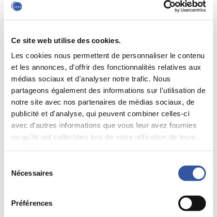
nécessairement mieux. Il estime le nouveau régime très
similaire à l’ancien, tout en étant « légèrement plus complexe
». « En apparence, on a voulu donner l’impression qu’on
faisait des changements, alors qu’en réalité on n’en faisait
Ce site web utilise des cookies.
pas vraiment », a-t-il résumé.
Les cookies nous permettent de personnaliser le contenu
Le président du conseil de l’Institut sur la gouvernance des
et les annonces, d'offrir des fonctionnalités relatives aux
organisations publiques et privées (IGOPP),
Yvan Allaire
, juge
lui aussi que les péquistes ont peu changé le modèle déjà en
médias sociaux et d'analyser notre trafic. Nous
place. « Le régime qui a été mis en place est, pour l’essentiel,
partageons également des informations sur l'utilisation de
similaire à l’ancien régime. Ils n’ont pas ajouté grand-chose».
notre site avec nos partenaires de médias sociaux, de
…
publicité et d'analyse, qui peuvent combiner celles-ci
avec d'autres informations que vous leur avez fournies
Lire la suite
ou qu'ils ont collectées lors de votre utilisation de leurs
services.
Sélection
Mots clés:
Organismes publics
Redevances minières
Nécessaires
du
consentement
Préférences
Source :