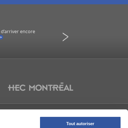
 d’arriver encore
Infidélité à un spectacle de Co
Une démission inévitable ?
La Presse
NOUS
Tout autoriser