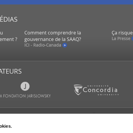
MÉDIAS
eu
Comment comprendre la
Ça risque
La Presse
lement ?
gouvernance de la SAAQ?
ICI - Radio-Canada
ATEURS
CATIONS
SALLE DE PRESSE
SUIVEZ-
okies.
es d’actualités
Communiqués de presse