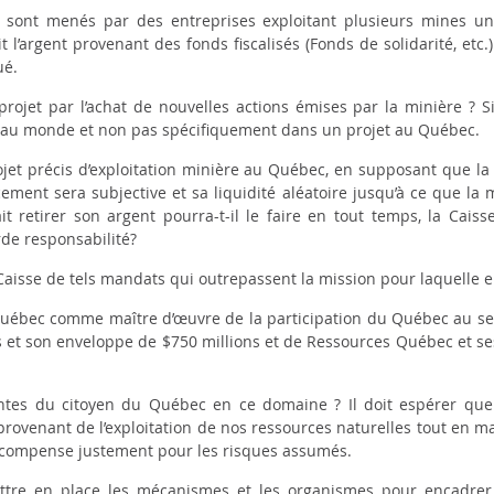
s sont menés par des entreprises exploitant plusieurs mines u
t l’argent provenant des fonds fiscalisés (Fonds de solidarité, etc
ué.
projet par l’achat de nouvelles actions émises par la minière ? Si
ut au monde et non pas spécifiquement dans un projet au Québec.
projet précis d’exploitation minière au Québec, en supposant que 
cement sera subjective et sa liquidité aléatoire jusqu’à ce que la 
it retirer son argent pourra-t-il le faire en tout temps, la Caisse
rde responsabilité?
 Caisse de tels mandats qui outrepassent la mission pour laquelle el
 Québec comme maître d’œuvre de la participation du Québec au sec
 et son enveloppe de $750 millions et de Ressources Québec et ses
tentes du citoyen du Québec en ce domaine ? Il doit espérer qu
 provenant de l’exploitation de nos ressources naturelles tout en
récompense justement pour les risques assumés.
ttre en place les mécanismes et les organismes pour encadrer l’