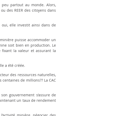
n peu partout au monde. Alors,
.) ou des REER des citoyens dans
 oui, elle investit ainsi dans de
la minière puisse accommoder un
mine soit bien en production. Le
 fixant la valeur et assurant la
le a été créée.
teur des ressources naturelles,
 centaines de millions?? La CAC
e son gouvernement s’assure de
 maintenant un taux de rendement
activité minière, négocier des