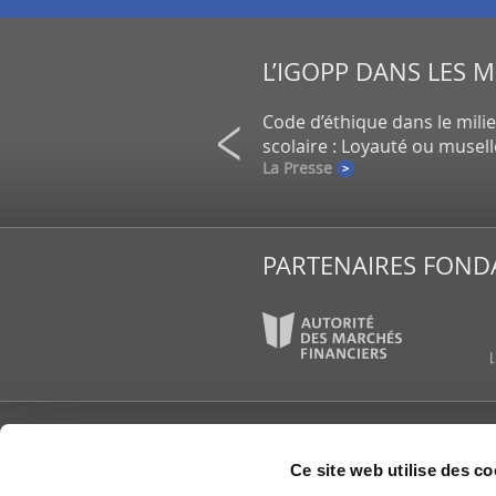
L’IGOPP DANS LES 
on de petits actionnaires au
Code d’éthique dans le mili
un gros placement de la CDPQ
scolaire : Loyauté ou musel
e
La Presse
PARTENAIRES FOND
L’IGOPP
PUBLI
Ce site web utilise des co
À propos
Articl