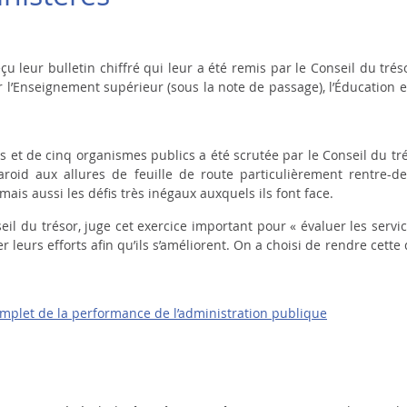
u leur bulletin chiffré qui leur a été remis par le Conseil du trés
 l’Enseignement supérieur (sous la note de passage), l’Éducation e
 et de cinq organismes publics a été scrutée par le Conseil du trés
roid aux allures de feuille de route particulièrement rentre-de
 mais aussi les défis très inégaux auxquels ils font face.
eil du trésor, juge cet exercice important pour « évaluer les servi
r leurs efforts afin qu’ils s’améliorent. On a choisi de rendre cet
mplet de la performance de l’administration publique