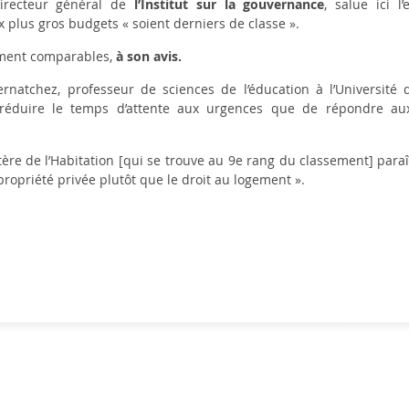
directeur général de
l’Institut sur la gouvernance
, salue ici l
x plus gros budgets « soient derniers de classe ».
ilement comparables,
à son avis.
Bernatchez, professeur de sciences de l’éducation à l’Université
éduire le temps d’attente aux urgences que de répondre aux
tère de l’Habitation [qui se trouve au 9
e
rang du classement] paraît
 propriété privée plutôt que le droit au logement ».