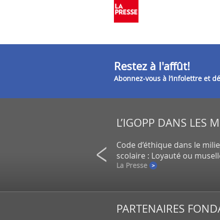
Restez à l'affût!
Abonnez-vous à l’infolettre et 
L’IGOPP DANS LES 
on de petits actionnaires au
Code d’éthique dans le mili
un gros placement de la CDPQ
scolaire : Loyauté ou musel
e
La Presse
PARTENAIRES FOND