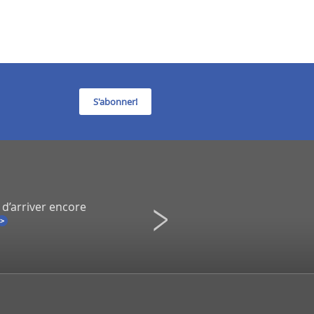
S'abonner!
 d’arriver encore
Infidélité à un spectacle de Co
Une démission inévitable ?
La Presse