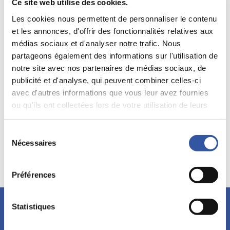
Ce site web utilise des cookies.
Les cookies nous permettent de personnaliser le contenu
et les annonces, d'offrir des fonctionnalités relatives aux
médias sociaux et d'analyser notre trafic. Nous
partageons également des informations sur l'utilisation de
notre site avec nos partenaires de médias sociaux, de
publicité et d'analyse, qui peuvent combiner celles-ci
avec d'autres informations que vous leur avez fournies
ou qu'ils ont collectées lors de votre utilisation de leurs
Mots clés:
Régimes de retraite
services.
Sélection
Nécessaires
du
Changements climatiques et gestion des risques -
consentement
Version PDF
Téléchargez
Préférences
Statistiques
Restez à l'affût!
Abonnez-vous à l’infolettre et découvrez nos événements,