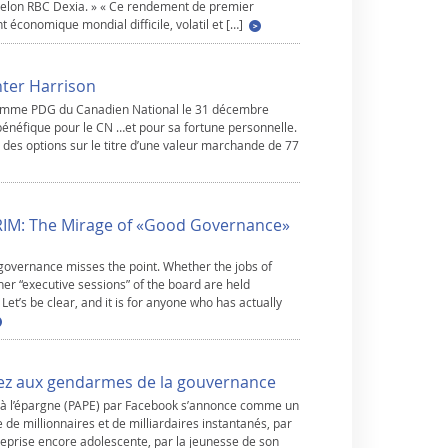
, selon RBC Dexia. » « Ce rendement de premier
économique mondial difficile, volatil et […]
nter Harrison
e comme PDG du Canadien National le 31 décembre
bénéfique pour le CN …et pour sa fortune personnelle.
 des options sur le titre d’une valeur marchande de 77
RIM: The Mirage of «Good Governance»
governance misses the point. Whether the jobs of
her “executive sessions” of the board are held
 Let’s be clear, and it is for anyone who has actually
nez aux gendarmes de la gouvernance
c à l’épargne (PAPE) par Facebook s’annonce comme un
e millionnaires et de milliardaires instantanés, par
treprise encore adolescente, par la jeunesse de son