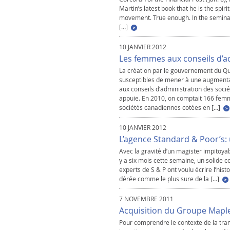
Martin’s latest book that he is the spi
movement. True enough. In the seminal 
[…]
10 JANVIER 2012
Les femmes aux conseils d’a
La création par le gouvernement du Q
susceptibles de mener à une augmenta
aux conseils d’administration des socié
appuie. En 2010, on comptait 166 femm
sociétés canadiennes cotées en […]
10 JANVIER 2012
L’agence Standard & Poor’s:
Avec la gravité d’un magister im­pitoyab
y a six mois cette semaine, un solide
experts de S & P ont voulu écrire l’histo
dérée comme le plus sure de la […]
7 NOVEMBRE 2011
Acquisition du Groupe Mapl
Pour comprendre le contexte de la tran