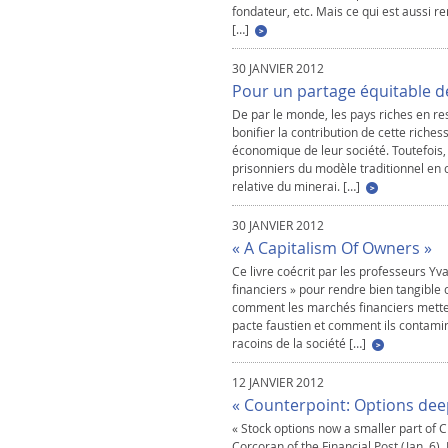
fondateur, etc. Mais ce qui est aussi 
[…]
30 JANVIER 2012
Pour un partage équitable de
De par le monde, les pays riches en re
bonifier la contribution de cette rich
économique de leur société. Toutefois,
prisonniers du modèle traditionnel en
relative du minerai. […]
30 JANVIER 2012
« A Capitalism Of Owners »
Ce livre coécrit par les professeurs Yv
financiers » pour rendre bien tangible
comment les marchés financiers mettent
pacte faustien et comment ils contami
racoins de la société […]
12 JANVIER 2012
« Counterpoint: Options dee
« Stock options now a smaller part of 
Corcoran of the Financial Post (Jan. 6),