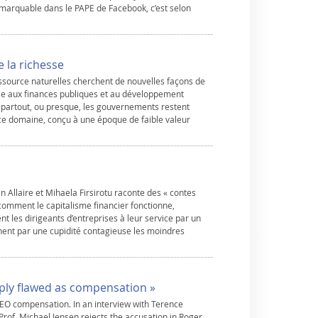
remarquable dans le PAPE de Facebook, c’est selon
 la richesse
ssource naturelles cherchent de nouvelles façons de
esse aux finances publiques et au développement
 partout, ou presque, les gouvernements restent
 ce domaine, conçu à une époque de faible valeur
an Allaire et Mihaela Firsirotu raconte des « contes
 comment le capitalisme financier fonctionne,
 les dirigeants d’entreprises à leur service par un
nent par une cupidité contagieuse les moindres
ply flawed as compensation »
CEO compensation. In an interview with Terence
 Prof. Michael Jensen rejects the accusation in Roger