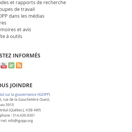
udes et rapports de recherche
oupes de travail
OPP dans les médias
res
moires et avis
te à outils
STEZ INFORMÉS
US JOINDRE
itut sur la gouvernance (IGOPP)
, rue de la Gauchetière Ouest,
eau 3910
tréal (Québec), H3B 4W5
phone : 514.439.9301
riel:
info@igopp.org