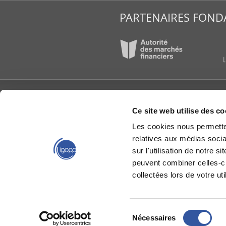
PARTENAIRES FOND
L’IGOPP
PUBLI
Ce site web utilise des co
À propos
Articl
Les cookies nous permetten
Conseil d’administration
Étude
reche
relatives aux médias socia
Équipe de l'IGOPP
Group
Gouvernance créatrice
sur l'utilisation de notre 
de valeurs®
IGOPP
peuvent combiner celles-ci
Groupes de travail
Livres
collectées lors de votre uti
La gouvernance en bref
Mémoi
Nous joindre
Capsu
Partenaires
Relève en gouvernance
Sélection
Toward Value-Creating
Nécessaires
du
Governance®