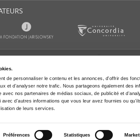
ATEURS
CATIONS
SALLE DE PRESSE
SUIVEZ-
okies.
es d’actualités
Communiqués de presse
t de personnaliser le contenu et les annonces, d'offrir des fonct
s et rapports de
IGOPP dans les médias
rche
ux et d'analyser notre trafic. Nous partageons également des in
Mémoires et avis
es de travail
site avec nos partenaires de médias sociaux, de publicité et d'anal
 dans les médias
 avec d'autres informations que vous leur avez fournies ou qu'il
lisation de leurs services.
res et avis
les vidéo
Préférences
Statistiques
Market