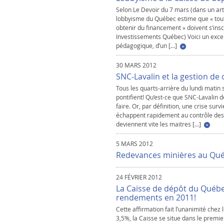
Selon Le Devoir du 7 mars (dans un art
lobbyisme du Québec estime que « toutes
obtenir du financement » doivent s’insc
Investissements Québec) Voici un exce
pédagogique, d’un […]
30 MARS 2012
SNC-Lavalin et la gestion de 
Tous les quarts-arrière du lundi matin 
pontifient! Qu’est-ce que SNC-Lavalin devr
faire. Or, par définition, une crise surv
échappent rapidement au contrôle des p
deviennent vite les maitres […]
5 MARS 2012
Redevances minières au Qu
24 FÉVRIER 2012
La Caisse de dépôt du Québe
rendements en 2011!
Cette affirmation fait l’unanimité che
3,5%, la Caisse se situe dans le premie