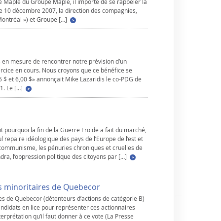
é Maple du Groupe Maple, il importe de se rappeler la
. Le 10 décembre 2007, la direction des compagnies,
ontréal ») et Groupe […]
 en mesure de rencontrer notre prévision d’un
xercice en cours. Nous croyons que ce bénéfice se
25 $ et 6,00 $» annonçait Mike Lazaridis le co-PDG de
1. Le […]
pourquoi la fin de la Guerre Froide a fait du marché,
l repaire idéologique des pays de l’Europe de l’est et
/communisme, les pénuries chroniques et cruelles de
ra, l’oppression politique des citoyens par […]
es minoritaires de Quebecor
es de Quebecor (détenteurs d’actions de catégorie B)
andidats en lice pour représenter ces actionnaires
terprétation qu’il faut donner à ce vote (La Presse