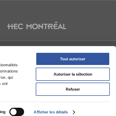
NOUS
Tout autoriser
ionnalités
formations
Autoriser la sélection
yse, qui
s ont
Refuser
ing
Afficher les détails