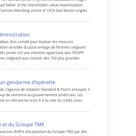
ritual father of the shareholder-value maximization
Jensen-Meckling article of 1976 that Martin singles
dministration
uébec d’un comité pour évaluer les mesures
tion sensible du pourcentage de femmes siégeant
tés privés est une initiative opportune que l’IGOPP
es siégeant aux conseils des 100 plus grandes
 un gendarme d’opérette
le, l’agence de notation Standard & Poor’s envoyait, il
 coup de semonce au gouvernement américain. Les
ire en retirant les trois A à la cote du crédit consi­
e et du Groupe TMX
saction d’offre d’acquisition du Groupe TMX par des