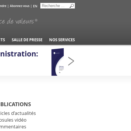
EN
indre
|
Abonnez-vous
|
NTS
SALLE DE PRESSE
NOS SERVICES
BLICATIONS
icles d’actualités
psules vidéo
mmentaires