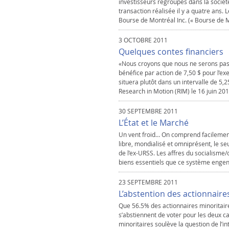
investisseurs regroupés dans la sociét
transaction réalisée il y a quatre ans
Bourse de Montréal Inc. (« Bourse de M
3 OCTOBRE 2011
Quelques contes financiers
«Nous croyons que nous ne serons pas
bénéfice par action de 7,50 $ pour l’e
situera plutôt dans un intervalle de 5,
Research in Motion (RIM) le 16 juin 201
30 SEPTEMBRE 2011
L’État et le Marché
Un vent froid… On comprend facilement 
libre, mondialisé et omniprésent, le seu
de l’ex-URSS. Les affres du socialisme
biens essentiels que ce système engend
23 SEPTEMBRE 2011
L’abstention des actionnair
Que 56.5% des actionnaires minoritair
s’abstiennent de voter pour les deux c
minoritaires soulève la question de l’in