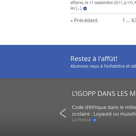
affaires, le 17 septembre 2011, p.17). 
les […]
« Précédent
1
…
6
Restez à l'affût!
Abonnez-vous à l’infolettre et 
L’IGOPP DANS LES 
on de petits actionnaires au
Code d’éthique dans le mili
un gros placement de la CDPQ
scolaire : Loyauté ou musel
e
La Presse