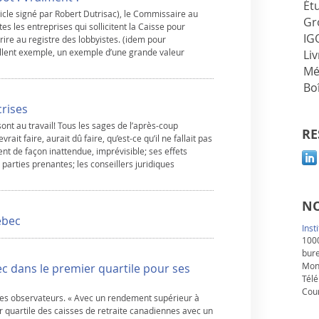
Ét
icle signé par Robert Dutrisac), le Commissaire au
Gr
 les entreprises qui sollicitent la Caisse pour
IG
rire au registre des lobbyistes. (idem pour
llent exemple, un exemple d’une grande valeur
Liv
Mé
Boî
crises
sont au travail! Tous les sages de l’après-coup
RE
ait faire, aurait dû faire, qu’est-ce qu’il ne fallait pas
ient de façon inattendue, imprévisible; ses effets
arties prenantes; les conseillers juridiques
NO
ébec
Inst
1000
bur
Mon
c dans le premier quartile pour ses
Télé
Cour
z les observateurs. « Avec un rendement supérieur à
r quartile des caisses de retraite canadiennes avec un