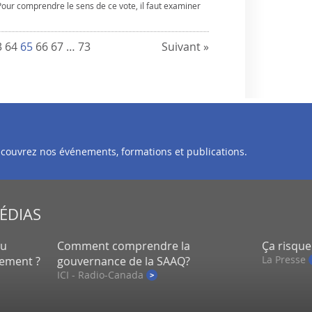
Pour comprendre le sens de ce vote, il faut examiner
3
64
65
66
67
…
73
Suivant »
découvrez nos événements, formations et publications.
MÉDIAS
eu
Comment comprendre la
Ça risque
La Presse
lement ?
gouvernance de la SAAQ?
ICI - Radio-Canada