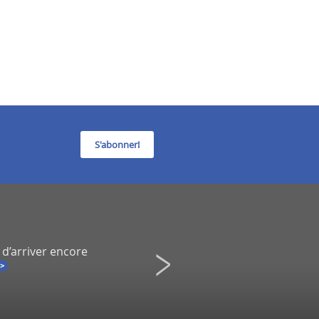
S'abonner!
 d’arriver encore
Infidélité à un spectacle de Co
Une démission inévitable ?
La Presse