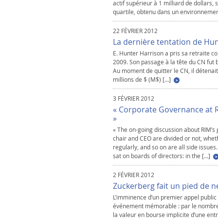
actif supérieur à 1 milliard de dollars
quartile, obtenu dans un environnement 
22 FÉVRIER 2012
La dernière tentation de Hu
E. Hunter Harrison a pris sa retrait
2009. Son passage à la tête du CN fut 
Au moment de quitter le CN, il détenait
millions de $ (M$) […]
3 FÉVRIER 2012
« Corporate Governance at 
»
« The on-going discussion about RIM’s 
chair and CEO are divided or not, whet
regularly, and so on are all side issues.
sat on boards of directors: in the […]
2 FÉVRIER 2012
Zuckerberg fait un pied de 
L’imminence d’un premier appel publi
événement mémorable : par le nombre d
la valeur en bourse implicite d’une en